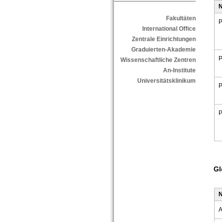
Fakultäten
P
International Office
Zentrale Einrichtungen
Graduierten-Akademie
P
Wissenschaftliche Zentren
An-Institute
Universitätsklinikum
P
P
Gl
A