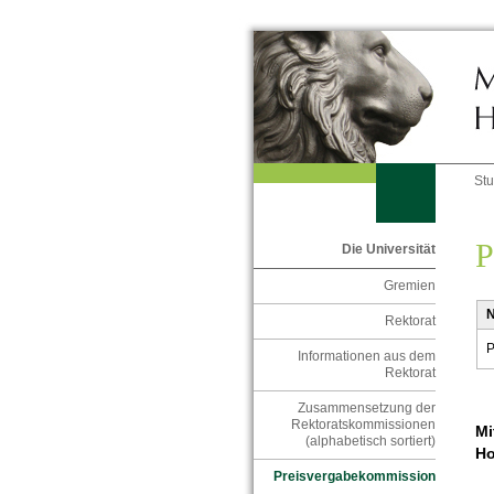
St
P
Die Universität
Gremien
Rektorat
P
Informationen aus dem
Rektorat
Zusammensetzung der
Rektoratskommissionen
Mi
(alphabetisch sortiert)
Ho
Preisvergabekommission