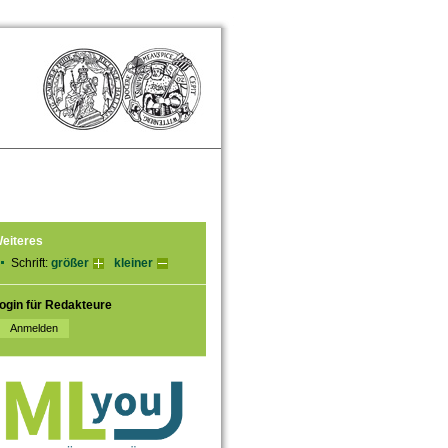
eiteres
Schrift:
größer
kleiner
ogin für Redakteure