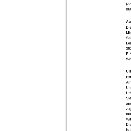
(Ad
06
Au
Die
Min
Sa
Lei
39
E-
We
Ur
Bit
Arr
Uni
Urh
Sie
an
zug
nur
Wit
Die
ist