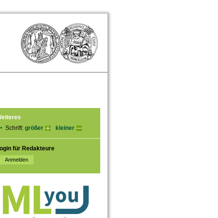
eiteres
Schrift:
größer
kleiner
ogin für Redakteure