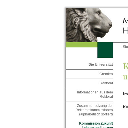
St
K
Die Universität
u
Gremien
Rektorat
Informationen aus dem
Im
Rektorat
Zusammensetzung der
Ko
Rektoratskommissionen
(alphabetisch sortiert)
Kommission Zukunft
Lehren und Lernen