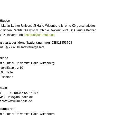
titution
 Martin-Luther-Universität Halle-Wittenberg ist eine Körperschaft des
entlichen Rechts. Sie wird durch die Rektorin Prof. Dr. Claudia Becker
etzlich vertreten:
rektorin@uni-halle.de
satzsteuer-Identifikationsnummer
DE811353703
mäß § 27 a Umsatzsteuergesetz
resse
tin-Luther-Universität Halle-Wittenberg
versitätsplatz 10
108 Halle
utschland
ntakt
x
+49 (0)345 55 27 077
Mail
info@uni-halle.de
ternet
www.uni-halle.de
stanschrift
tin-Luther-Universität Halle-Wittenberg