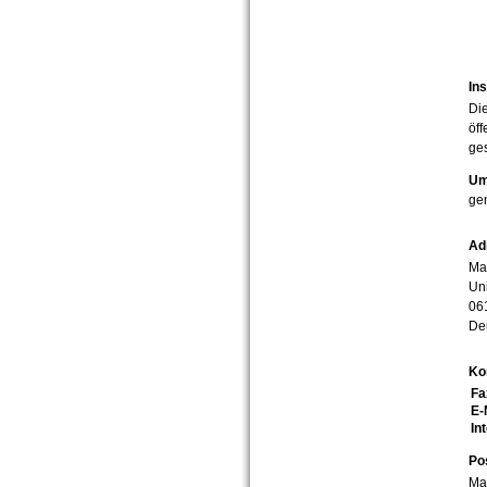
Ins
Die
öff
ges
Um
ge
Ad
Mar
Uni
06
De
Ko
Fa
E-
In
Po
Mar