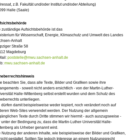
ressat, z.B. Fakultät und/oder Institut und/oder Abteilung)
099 Halle (Saale)
fsichtsbehörde
 zuständige Aufsichtsbehörde ist das
isterium für Wissenschaft, Energie, Klimaschutz und Umwelt des Landes
chsen-Anhalt
pziger Straße 58
112 Magdeburg
Mail:
poststelle@mwu.sachsen-anhalt.de
b:
mwu.sachsen-anhalt.de
heberrechtshinweis
te beachten Sie, dass alle Texte, Bilder und Grafiken sowie ihre
angements - soweit nicht anders ersichtlich - von der Martin-Luther-
versität Halle-Wittenberg selbst erstellt wurden und dem Schutz des
eberrechts unterliegen.
 dürfen damit beispielsweise weder kopiert, noch verändert noch auf
deren Web-Sites verwendet werden. Der Nutzung der allgemein
änglichen Texte durch Dritte stimmen wir hiermit - auch auszugsweise -
 unter der Bedingung zu, dass die Martin-Luther-Universität Halle-
tenberg als Urheber genannt wird.
 Nutzung der anderen Inhalte, wie beispielsweise der Bilder und Grafiken,
 nicht gestattet. Sollten Sie jedoch Interesse an einem Nutzungsrecht